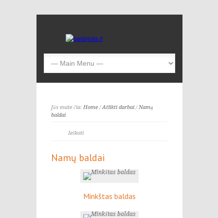
Jūs esate čia:
Home
/
Atlikti darbai
/
Namų
baldai
Namų baldai
Minkštas baldas