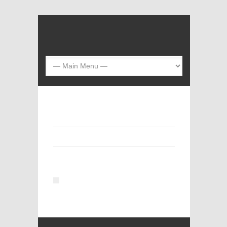
Jūs esate čia:
Home
/
Atlikti darbai
/
Namų baldai
/
Minkštas krėslas
Minkštas krėslas
Minkštas krėslas