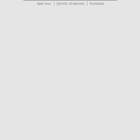
Apie mus
Įdomūs straipsniai
Kontaktai
Teisės saugomos įstatymo © 2015 Baldresta, MB.